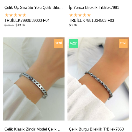
Çelik Üç Sıra Su Yolu Çelik Bileklik TrBilek7990
İp Yonca Bileklik TrBilek7981
★
★
★
★
★
★
★
★
★
★
TRBİLEK7990B39003-F04
TRBİLEK7981B34503-F03
$19.05
$13.07
$8.76
%27
YENI
YENI
ÜRÜN
ÜRÜN
Çelik Klasik Zincir Model Çelik Kelepçe Bileklik TrBilek7882
Çelik Burgu Bileklik TrBilek7860