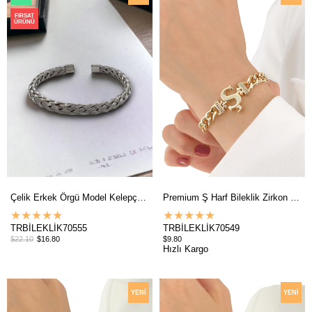
ÜRÜN
ÜRÜN
FIRSAT
ÜRÜNÜ
Çelik Erkek Örgü Model Kelepçe Bileklik
Premium Ş Harf Bileklik Zirkon Taş
★
★
★
★
★
★
★
★
★
★
TRBİLEKLİK70555
TRBİLEKLİK70549
$22.10
$16.80
$9.80
Hızlı Kargo
YENI
YENI