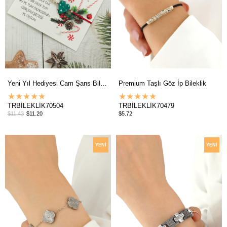
Yeni Yıl Hediyesi Cam Şans Bilekliği
Premium Taşlı Göz İp Bileklik
★
★
★
★
★
★
★
★
★
★
TRBİLEKLİK70504
TRBİLEKLİK70479
$11.43
$11.20
$5.72
YENI
YENI
ÜRÜN
ÜRÜN