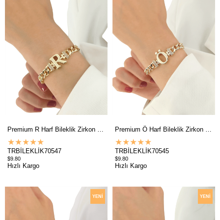
ÜRÜN
ÜRÜN
Premium R Harf Bileklik Zirkon Taş
Premium Ö Harf Bileklik Zirkon Taş
★
★
★
★
★
★
★
★
★
★
TRBİLEKLİK70547
TRBİLEKLİK70545
$9.80
$9.80
Hızlı Kargo
Hızlı Kargo
YENI
YENI
ÜRÜN
ÜRÜN