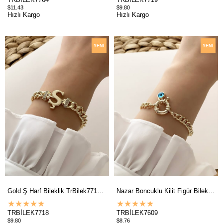
$11.43
$9.80
Hızlı Kargo
Hızlı Kargo
YENI
YENI
ÜRÜN
ÜRÜN
Gold Ş Harf Bileklik TrBilek7718 B34003
Nazar Boncuklu Kilit Figür Bileklik TrBilek7609 B34503
★
★
★
★
★
★
★
★
★
★
TRBİLEK7718
TRBİLEK7609
$9.80
$8.76