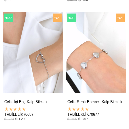
%27
%31
YENI
YENI
ÜRÜN
ÜRÜN
Çelik İçi Boş Kalp Bileklik
Çelik Sıralı Bombeli Kalp Bileklik
★
★
★
★
★
★
★
★
★
★
TRBİLELİK70687
TRBİLEKLİK70677
$15.24
$11.20
$19.05
$13.07