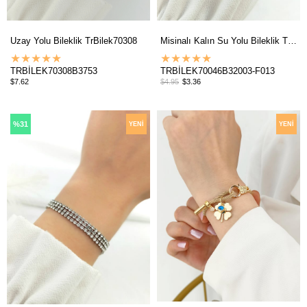
Uzay Yolu Bileklik TrBilek70308
Misinalı Kalın Su Yolu Bileklik TrBilek70046
★
★
★
★
★
★
★
★
★
★
TRBİLEK70308B3753
TRBİLEK70046B32003-F013
$7.62
$4.95
$3.36
%31
YENI
YENI
ÜRÜN
ÜRÜN