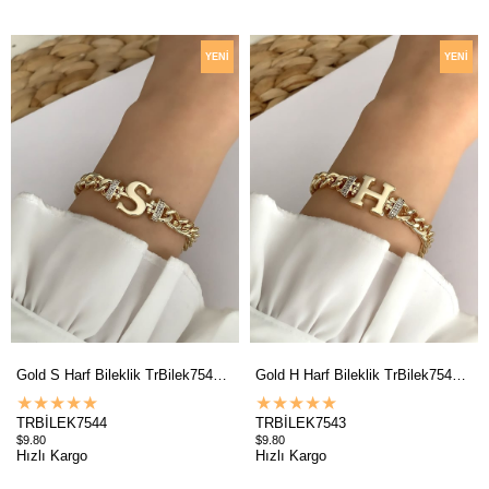
YENI
YENI
ÜRÜN
ÜRÜN
Gold S Harf Bileklik TrBilek7544 B34003
Gold H Harf Bileklik TrBilek7543 B34003
★
★
★
★
★
★
★
★
★
★
TRBİLEK7544
TRBİLEK7543
$9.80
$9.80
Hızlı Kargo
Hızlı Kargo