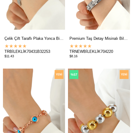
Çelik Çift Taraflı Plaka Yonca Bileklik TrBileklik70431
Premium Taş Detay Misinalı Bileklik
★
★
★
★
★
★
★
★
★
★
TRBİLEKLİK70431B32253
TRNEWBİLEKLİK704220
$11.43
$8.16
%57
YENI
YENI
ÜRÜN
ÜRÜN