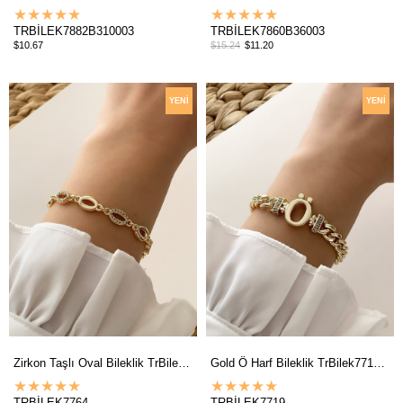
★
★
★
★
★
★
★
★
★
★
TRBİLEK7882B310003
TRBİLEK7860B36003
$10.67
$15.24
$11.20
YENI
YENI
ÜRÜN
ÜRÜN
Zirkon Taşlı Oval Bileklik TrBilek7764 B35003
Gold Ö Harf Bileklik TrBilek7719 B34003
★
★
★
★
★
★
★
★
★
★
TRBİLEK7764
TRBİLEK7719