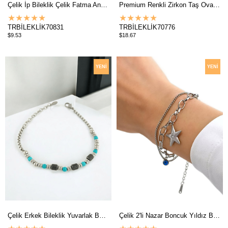
Çelik İp Bileklik Çelik Fatma Ana Eli İp Bileklik 70831
Premium Renkli Zirkon Taş Oval Kelepçe Bileklik 70776
★
★
★
★
★
★
★
★
★
★
TRBİLEKLİK70831
TRBİLEKLİK70776
$9.53
$18.67
YENI
YENI
ÜRÜN
ÜRÜN
Çelik Erkek Bileklik Yuvarlak Boncuk Bileklik 707650
Çelik 2'li Nazar Boncuk Yıldız Bileklik