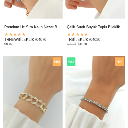
Premium Üç Sıra Kalın Nazar Boncuklu Bileklik
Çelik Sıralı Büyük Toplu Bileklik
★
★
★
★
★
★
★
★
★
★
TRNEWBİLEKLİK704070
TRBİLEKLİK704030
$8.76
$25.91
$11.20
%32
YENI
YENI
ÜRÜN
ÜRÜN