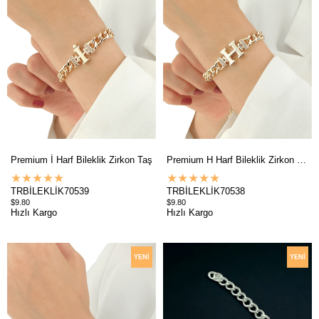
Premium İ Harf Bileklik Zirkon Taş
Premium H Harf Bileklik Zirkon Taş
★
★
★
★
★
★
★
★
★
★
TRBİLEKLİK70539
TRBİLEKLİK70538
$9.80
$9.80
Hızlı Kargo
Hızlı Kargo
YENI
YENI
ÜRÜN
ÜRÜN