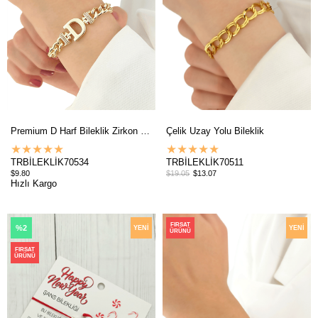
Premium D Harf Bileklik Zirkon Taş
Çelik Uzay Yolu Bileklik
★
★
★
★
★
★
★
★
★
★
TRBİLEKLİK70534
TRBİLEKLİK70511
$9.80
$19.05
$13.07
Hızlı Kargo
FIRSAT
%2
YENI
YENI
ÜRÜNÜ
ÜRÜN
ÜRÜN
FIRSAT
ÜRÜNÜ