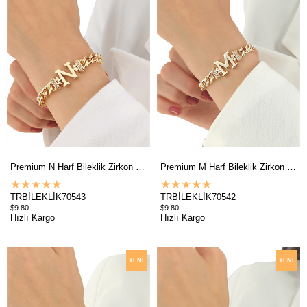
Premium N Harf Bileklik Zirkon Taş
Premium M Harf Bileklik Zirkon Taş
★
★
★
★
★
★
★
★
★
★
TRBİLEKLİK70543
TRBİLEKLİK70542
$9.80
$9.80
Hızlı Kargo
Hızlı Kargo
YENI
YENI
ÜRÜN
ÜRÜN