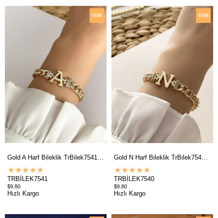
YENI
YENI
ÜRÜN
ÜRÜN
Gold A Harf Bileklik TrBilek7541 B34003
Gold N Harf Bileklik TrBilek7540 B34003
★
★
★
★
★
★
★
★
★
★
TRBİLEK7541
TRBİLEK7540
$9.80
$9.80
Hızlı Kargo
Hızlı Kargo