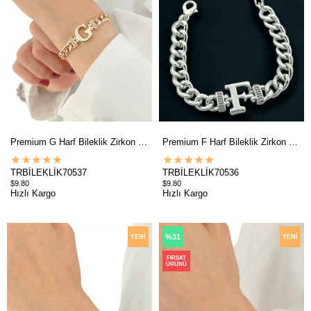
Premium G Harf Bileklik Zirkon Taş
Premium F Harf Bileklik Zirkon Taş
★
★
★
★
★
★
★
★
★
★
TRBİLEKLİK70537
TRBİLEKLİK70536
$9.80
$9.80
Hızlı Kargo
Hızlı Kargo
%31
YENI
YENI
ÜRÜN
ÜRÜN
FIRSAT
ÜRÜNÜ