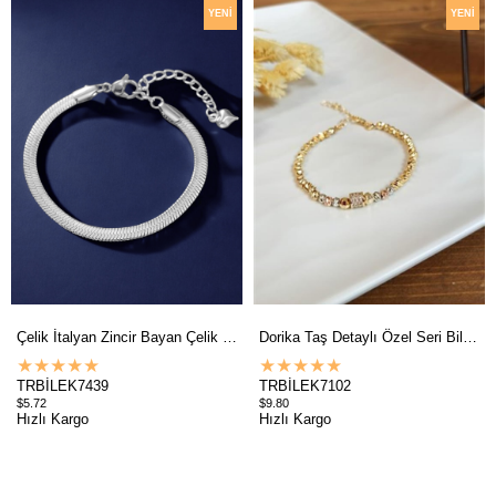
YENI
YENI
ÜRÜN
ÜRÜN
Çelik İtalyan Zincir Bayan Çelik Bileklik TrBilek7439 B33003
Dorika Taş Detaylı Özel Seri Bileklik B35003
★
★
★
★
★
★
★
★
★
★
TRBİLEK7439
TRBİLEK7102
$5.72
$9.80
Hızlı Kargo
Hızlı Kargo