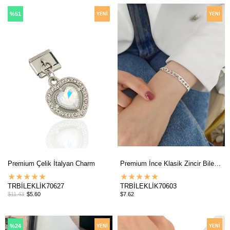
%51
YENI
YENI
ÜRÜN
ÜRÜN
Premium Çelik İtalyan Charm
Premium İnce Klasik Zincir Bileklik
★
★
★
★
★
★
★
★
★
★
TRBİLEKLİK70627
TRBİLEKLİK70603
$11.43
$5.60
$7.62
%24
YENI
YENI