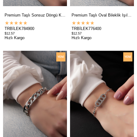
Premium Taşlı Sonsuz Döngü Klasik Zincir Bileklik 784900
Premium Taşlı Oval Bileklik Işıltılı Plaka Bileklik 776400
★
★
★
★
★
★
★
★
★
★
TRBİLEK784900
TRBİLEK776400
$12.57
$12.57
Hızlı Kargo
Hızlı Kargo
YENI
YENI
ÜRÜN
ÜRÜN