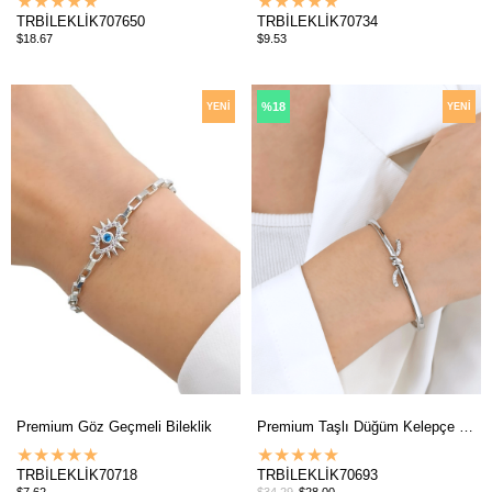
★
★
★
★
★
★
★
★
★
★
TRBİLEKLİK707650
TRBİLEKLİK70734
$18.67
$9.53
%18
YENI
YENI
ÜRÜN
ÜRÜN
Premium Göz Geçmeli Bileklik
Premium Taşlı Düğüm Kelepçe Bileklik
★
★
★
★
★
★
★
★
★
★
TRBİLEKLİK70718
TRBİLEKLİK70693
$7.62
$34.29
$28.00