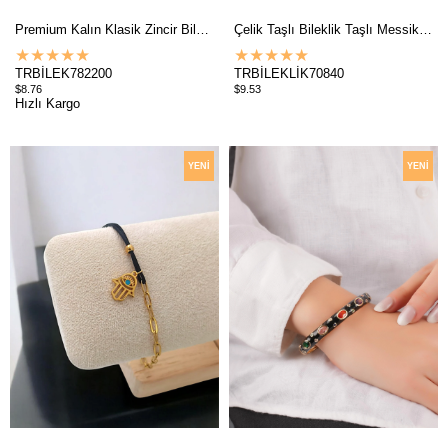
Premium Kalın Klasik Zincir Bileklik 782200
Çelik Taşlı Bileklik Taşlı Messika Bileklik 70840
★
★
★
★
★
★
★
★
★
★
TRBİLEK782200
TRBİLEKLİK70840
$8.76
$9.53
Hızlı Kargo
YENI
YENI
ÜRÜN
ÜRÜN