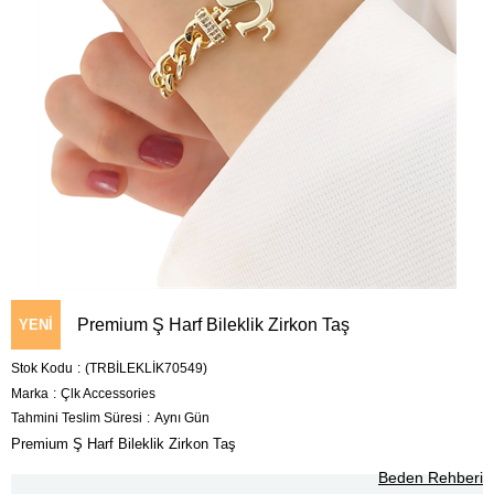
Premium Ş Harf Bileklik Zirkon Taş
YENI
Stok Kodu
(TRBİLEKLİK70549)
ÜRÜN
Marka
:
Çlk Accessories
Tahmini Teslim Süresi
:
Aynı Gün
Premium Ş Harf Bileklik Zirkon Taş
Beden Rehberi