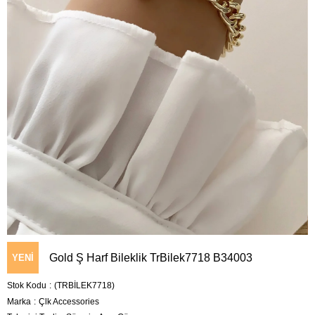
Gold Ş Harf Bileklik TrBilek7718 B34003
YENI
Stok Kodu
(TRBİLEK7718)
ÜRÜN
Marka
:
Çlk Accessories