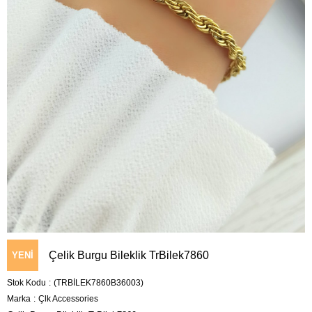
Çelik Burgu Bileklik TrBilek7860
YENI
Stok Kodu
(TRBİLEK7860B36003)
ÜRÜN
Marka
:
Çlk Accessories