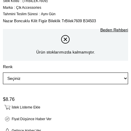
Stok Kodu
(TRBİLEK7609)
Marka
:
Çlk Accessories
Tahmini Teslim Süresi
:
Aynı Gün
Nazar Boncuklu Kilit Figür Bileklik TrBilek7609 B34503
Beden Rehberi
Ürün stoklarımızda kalmamıştır.
Renk
$8.76
İstek Listeme Ekle
Fiyat Düşünce Haber Ver
Gelince Haber Ver