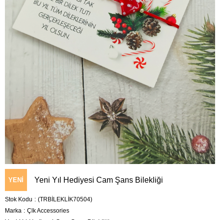
Yeni Yıl Hediyesi Cam Şans Bilekliği
YENI
Stok Kodu
(TRBİLEKLİK70504)
ÜRÜN
Marka
:
Çlk Accessories