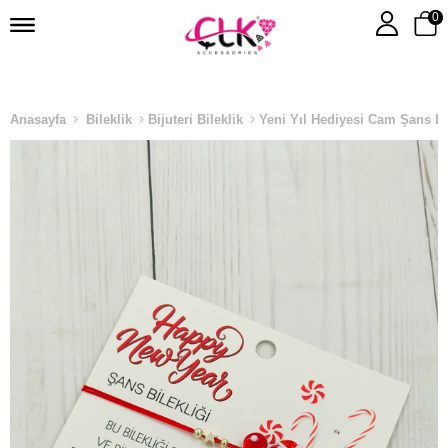
0
Anasayfa
Bileklik
Bijuteri Bileklik
Yeni Yıl Hediyesi Cam Şans Bi