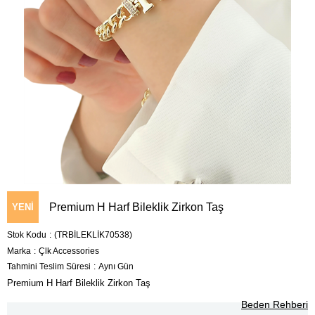
Premium H Harf Bileklik Zirkon Taş
YENI
Stok Kodu
(TRBİLEKLİK70538)
ÜRÜN
Marka
:
Çlk Accessories
Tahmini Teslim Süresi
:
Aynı Gün
Premium H Harf Bileklik Zirkon Taş
Beden Rehberi