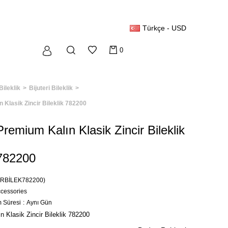
Türkçe - USD
0
Bileklik
Bijuteri Bileklik
 Klasik Zincir Bileklik 782200
Premium Kalın Klasik Zincir Bileklik
782200
TRBİLEK782200)
ccessories
m Süresi
:
Aynı Gün
 Klasik Zincir Bileklik 782200