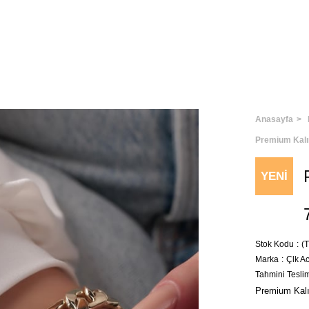
Anasayfa
Premium Kalın
YENI
ÜRÜN
Stok Kodu
(
Marka
:
Çlk A
Tahmini Tesli
Premium Kalın