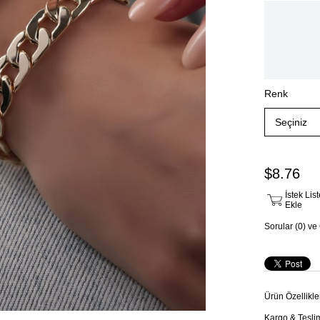
Renk
$8.76
İstek Li
Ekle
Sorular (0) ve
Ürün Özellikle
Kargo & Tesli