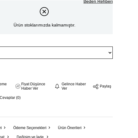
Beden Rehberi
Ürün stoklarımızda kalmamıştır.
steme
Fiyat Düşünce
Gelince Haber
Paylaş
Haber Ver
Ver
 Cevaplar (0)
ri
Ödeme Seçenekleri
Ürün Önerileri
mat
Değişim ve İade