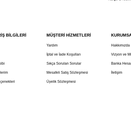
İŞ BİLGİLERİ
MÜŞTERİ HİZMETLERİ
KURUMS
Yardım
Hakkımızda
İptal ve İade Koşulları
Vizyon ve M
kibi
Sıkça Sorulan Sorular
Banka Hesap
lerim
Mesafeli Satış Sözleşmesi
İletişim
çenekleri
Üyelik Sözleşmesi