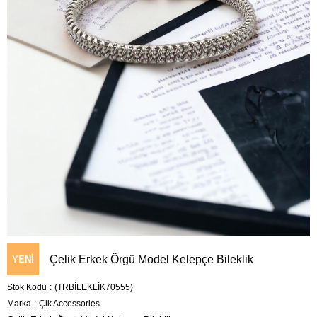
Çelik Erkek Örgü Model Kelepçe Bileklik
YENI
Stok Kodu
(TRBİLEKLİK70555)
ÜRÜN
Marka
:
Çlk Accessories