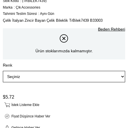
Stok Kodu
(TRBİLEK7439)
Marka
:
Çlk Accessories
Tahmini Teslim Süresi
:
Aynı Gün
Çelik İtalyan Zincir Bayan Çelik Bileklik TrBilek7439 B33003
Beden Rehberi
Ürün stoklarımızda kalmamıştır.
Renk
$5.72
İstek Listeme Ekle
Fiyat Düşünce Haber Ver
Gelince Haber Ver