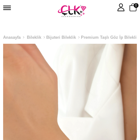
0
Anasayfa
Bileklik
Bijuteri Bileklik
Premium Taşlı Göz İp Bileklik