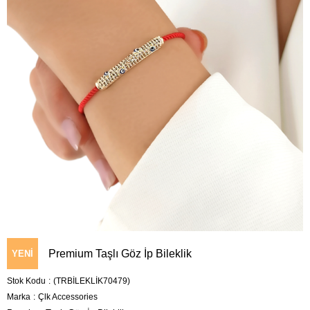
Premium Taşlı Göz İp Bileklik
YENI
Stok Kodu
(TRBİLEKLİK70479)
ÜRÜN
Marka
:
Çlk Accessories