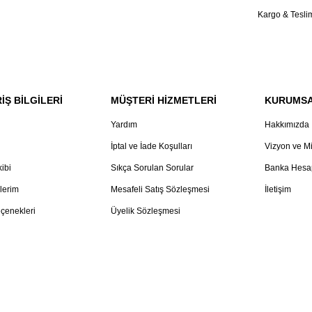
Kargo & Tesli
İŞ BİLGİLERİ
MÜŞTERİ HİZMETLERİ
KURUMS
Yardım
Hakkımızda
İptal ve İade Koşulları
Vizyon ve M
kibi
Sıkça Sorulan Sorular
Banka Hesap
lerim
Mesafeli Satış Sözleşmesi
İletişim
çenekleri
Üyelik Sözleşmesi