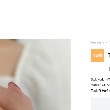
Anasayfa
YENI
ÜRÜN
Stok Kodu
(
Marka
:
Çlk A
Taşlı R Harf