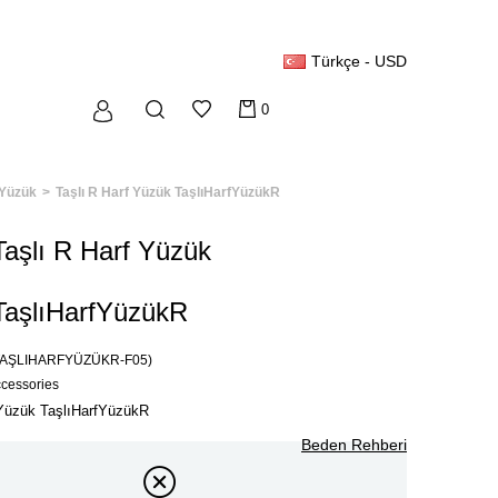
Türkçe - USD
0
Yüzük
Taşlı R Harf Yüzük TaşlıHarfYüzükR
Taşlı R Harf Yüzük
TaşlıHarfYüzükR
TAŞLIHARFYÜZÜKR-F05)
ccessories
 Yüzük TaşlıHarfYüzükR
Beden Rehberi