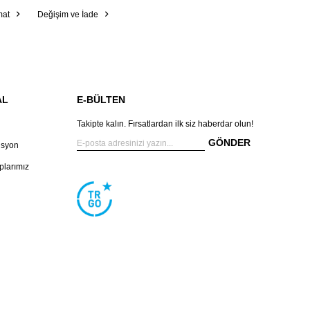
mat
Değişim ve İade
AL
E-BÜLTEN
Takipte kalın. Fırsatlardan ilk siz haberdar olun!
GÖNDER
isyon
larımız