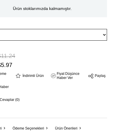
Ürün stoklarımızda kalmamıştır.
$11.24
$5.97
steme
Fiyat Düşünce
İndirimli Ürün
Paylaş
Haber Ver
Haber
 Cevaplar (0)
ri
Ödeme Seçenekleri
Ürün Önerileri