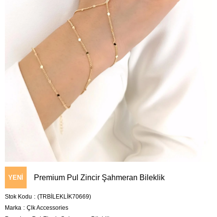
Premium Pul Zincir Şahmeran Bileklik
YENI
Stok Kodu
(TRBİLEKLİK70669)
ÜRÜN
Marka
:
Çlk Accessories