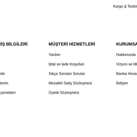
Kargo & Tesli
İŞ BİLGİLERİ
MÜŞTERİ HİZMETLERİ
KURUMS
Yardım
Hakkımızda
İptal ve İade Koşulları
Vizyon ve M
kibi
Sıkça Sorulan Sorular
Banka Hesap
lerim
Mesafeli Satış Sözleşmesi
İletişim
çenekleri
Üyelik Sözleşmesi