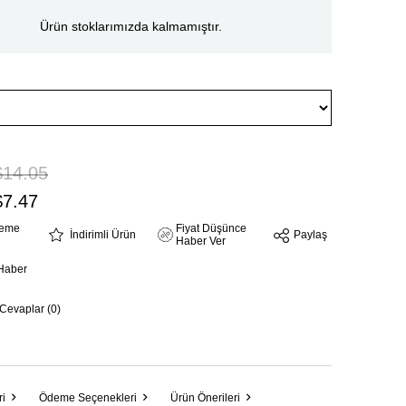
Ürün stoklarımızda kalmamıştır.
$14.05
$7.47
steme
Fiyat Düşünce
İndirimli Ürün
Paylaş
Haber Ver
Haber
 Cevaplar (0)
ri
Ödeme Seçenekleri
Ürün Önerileri