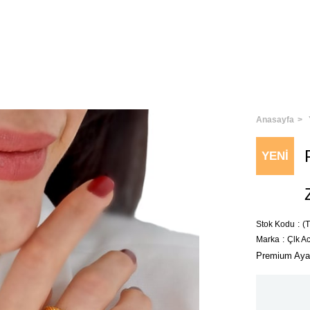
Anasayfa
YENI
ÜRÜN
Stok Kodu
(
Marka
:
Çlk A
Premium Ayarl