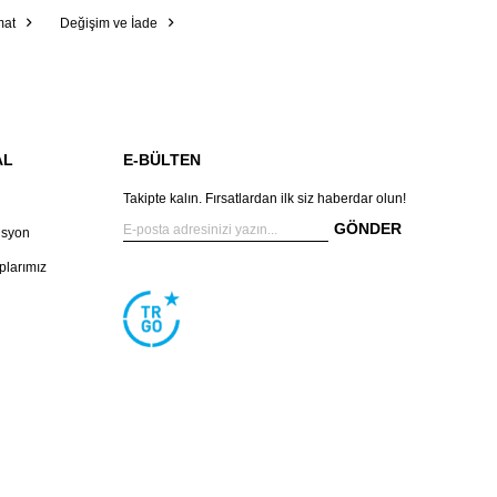
mat
Değişim ve İade
AL
E-BÜLTEN
Takipte kalın. Fırsatlardan ilk siz haberdar olun!
GÖNDER
isyon
larımız