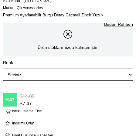
Stok Kodu
(TRYÜZÜK1320)
Marka
:
Çlk Accessories
Premium Ayarlanabilir Burgu Detay Geçmeli Zincir Yüzük
Beden Rehberi
Ürün stoklarımızda kalmamıştır.
Renk
$14.05
47
$7.47
İstek Listeme Ekle
İndirimli Ürün
Fiyat Düşünce Haber Ver