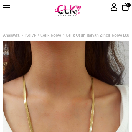
0
Anasayfa
Kolye
Çelik Kolye
Çelik Uzun İtalyan Zincir Kolye B36