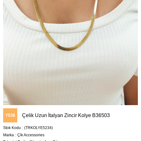
Çelik Uzun İtalyan Zincir Kolye B36503
YENI
Stok Kodu
(TRKOLYE5234)
ÜRÜN
Marka
:
Çlk Accessories