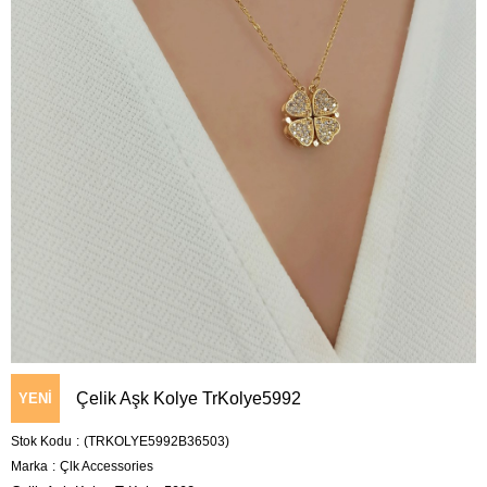
Çelik Aşk Kolye TrKolye5992
YENI
Stok Kodu
(TRKOLYE5992B36503)
ÜRÜN
Marka
:
Çlk Accessories