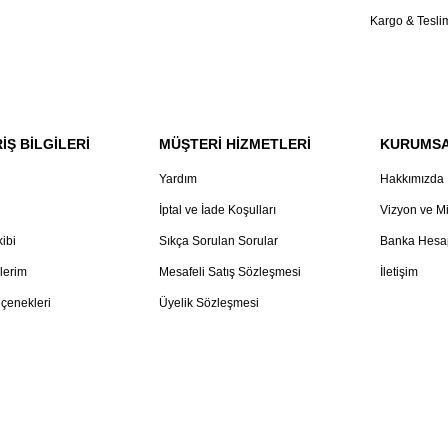
Kargo & Tesli
İŞ BİLGİLERİ
MÜŞTERİ HİZMETLERİ
KURUMS
Yardım
Hakkımızda
İptal ve İade Koşulları
Vizyon ve M
kibi
Sıkça Sorulan Sorular
Banka Hesap
lerim
Mesafeli Satış Sözleşmesi
İletişim
çenekleri
Üyelik Sözleşmesi