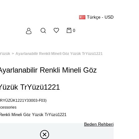
Türkçe - USD
0
Yüzük
Ayarlanabilir Renkli Mineli Göz Yüzük TrYüzü1221
Ayarlanabilir Renkli Mineli Göz
Yüzük TrYüzü1221
TRYÜZÜK1221Y33003-F03)
ccessories
r Renkli Mineli Göz Yüzük TrYüzü1221
Beden Rehberi