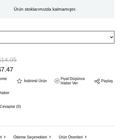
Ürün stoklarımızda kalmamıştır.
$14.05
$7.47
steme
Fiyat Düşünce
İndirimli Ürün
Paylaş
Haber Ver
Haber
 Cevaplar (0)
ri
Ödeme Seçenekleri
Ürün Önerileri