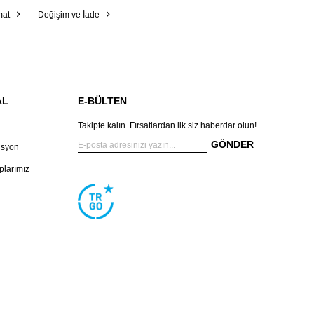
mat
Değişim ve İade
AL
E-BÜLTEN
Takipte kalın. Fırsatlardan ilk siz haberdar olun!
GÖNDER
isyon
larımız