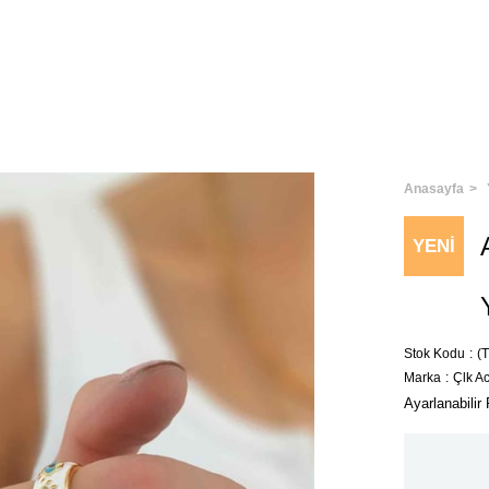
Anasayfa
YENI
ÜRÜN
Stok Kodu
(
Marka
:
Çlk A
Ayarlanabili