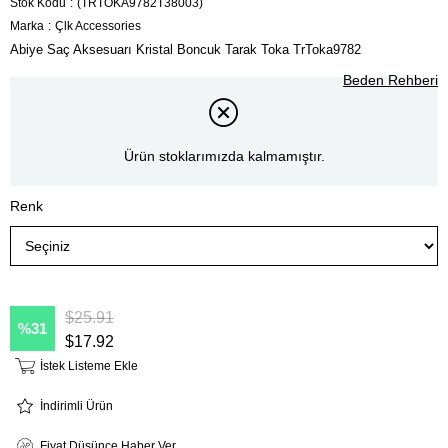
Stok Kodu
(TRTOKA9782T38003)
Marka
:
Çlk Accessories
Abiye Saç Aksesuarı Kristal Boncuk Tarak Toka TrToka9782
Beden Rehberi
Ürün stoklarımızda kalmamıştır.
Renk
$25.91
31
$17.92
İstek Listeme Ekle
İndirimli Ürün
Fiyat Düşünce Haber Ver