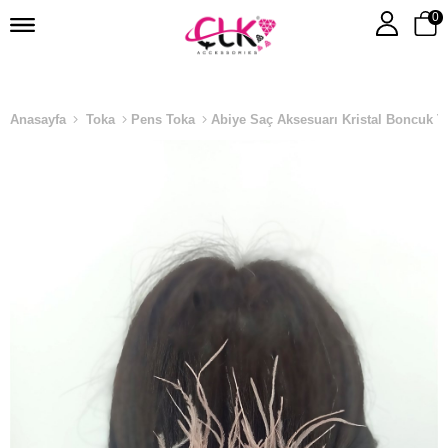
0
Anasayfa
Toka
Pens Toka