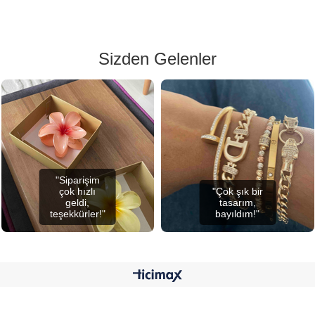
Sizden Gelenler
"Siparişim
çok hızlı
"Çok şık bir
geldi,
tasarım,
teşekkürler!"
bayıldım!"