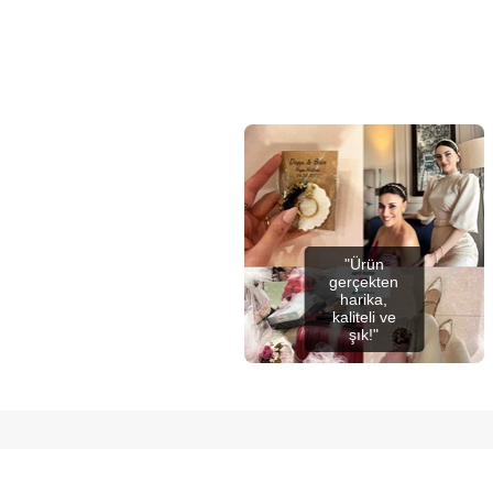
"Ürün
gerçekten
harika,
kaliteli ve
şık!"