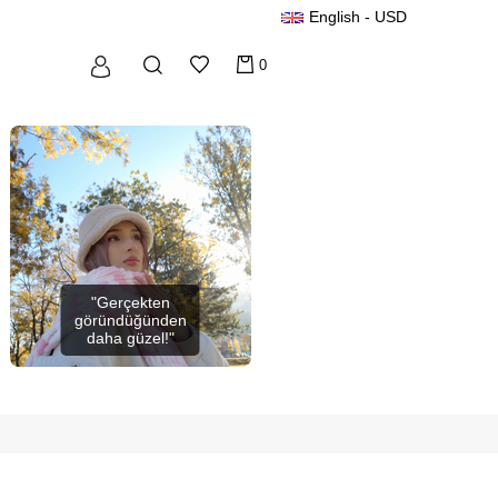
English - USD
0
"Gerçekten
göründüğünden
daha güzel!"